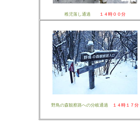
稚児落し通過
１４時００分
野鳥の森観察路への分岐通過
１４時１７分