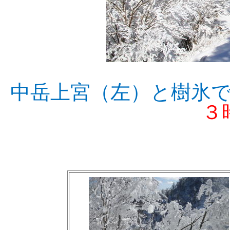
中岳上宮（左）と樹
３