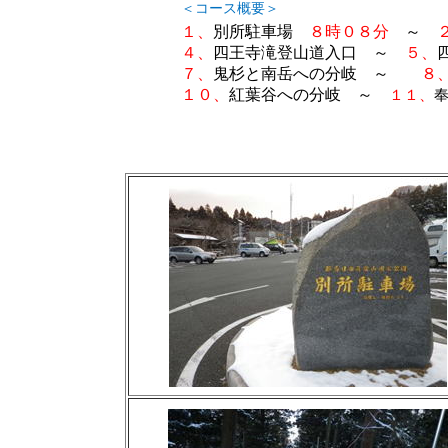
＜コース概要＞
１、
別所駐車場
８時０８分
～
４、
四王寺滝登山道入口 ～
５、
７、
鬼杉と南岳への分岐 ～
８
１０、
紅葉谷への分岐 ～
１１、