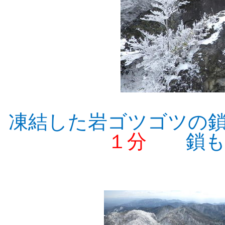
凍結した岩ゴツゴツの
１分
鎖